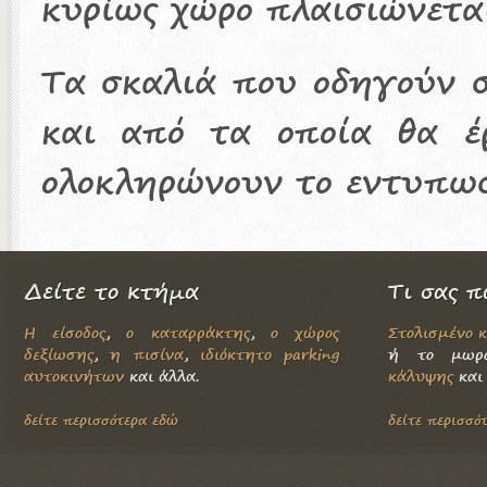
κυρίως χώρο πλαισιώνεται
Τα σκαλιά που οδηγούν σ
και από τα οποία θα έ
ολοκληρώνουν το εντυπωσ
Δείτε το κτήμα
Τι σας π
Η είσοδος
,
ο καταρράκτης
,
ο χώρος
Στολισμένο 
δεξίωσης
,
η πισίνα
,
ιδιόκτητο parking
ή το μ
αυτοκινήτων
και άλλα.
κάλυψης
και 
δείτε περισσότερα εδώ
δείτε περισσό